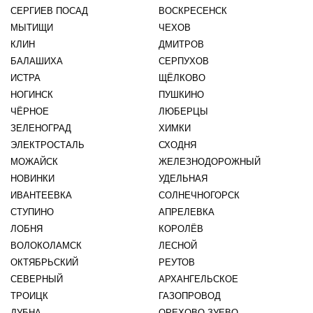
СЕРГИЕВ ПОСАД
ВОСКРЕСЕНСК
МЫТИЩИ
ЧЕХОВ
КЛИН
ДМИТРОВ
БАЛАШИХА
СЕРПУХОВ
ИСТРА
ЩЁЛКОВО
НОГИНСК
ПУШКИНО
ЧЁРНОЕ
ЛЮБЕРЦЫ
ЗЕЛЕНОГРАД
ХИМКИ
ЭЛЕКТРОСТАЛЬ
СХОДНЯ
МОЖАЙСК
ЖЕЛЕЗНОДОРОЖНЫЙ
НОВИНКИ
УДЕЛЬНАЯ
ИВАНТЕЕВКА
СОЛНЕЧНОГОРСК
СТУПИНО
АПРЕЛЕВКА
ЛОБНЯ
КОРОЛЁВ
ВОЛОКОЛАМСК
ЛЕСНОЙ
ОКТЯБРЬСКИЙ
РЕУТОВ
СЕВЕРНЫЙ
АРХАНГЕЛЬСКОЕ
ТРОИЦК
ГАЗОПРОВОД
ДУБНА
ОРЕХОВО-ЗУЕВО